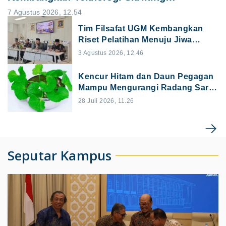
Tuberkulosis untuk Wilayah 3T
7 Agustus 2026, 12.54
Tim Filsafat UGM Kembangkan
Riset Pelatihan Menuju Jiwa
Merdeka
3 Agustus 2026, 12.46
Kencur Hitam dan Daun Pegagan
Mampu Mengurangi Radang Saraf
Mata
28 Juli 2026, 11.26
Seputar Kampus