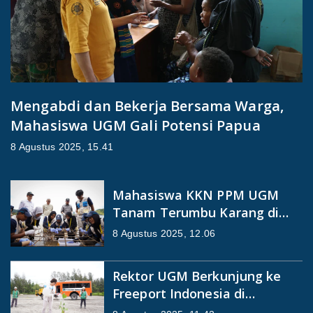
Mengabdi dan Bekerja Bersama Warga,
Mahasiswa UGM Gali Potensi Papua
8 Agustus 2025, 15.41
Mahasiswa KKN PPM UGM
Tanam Terumbu Karang di
Mandeh
8 Agustus 2025, 12.06
Rektor UGM Berkunjung ke
Freeport Indonesia di
Kabupaten Mimika