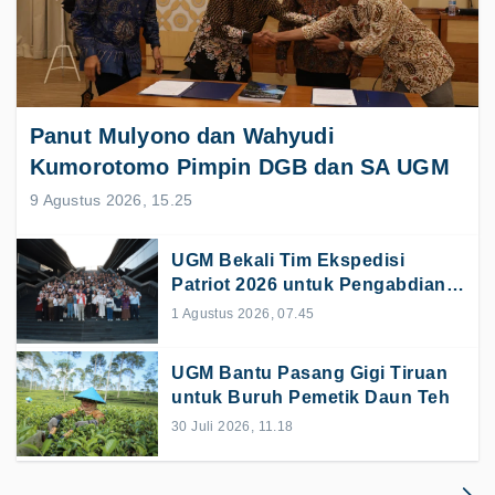
Panut Mulyono dan Wahyudi
Kumorotomo Pimpin DGB dan SA UGM
9 Agustus 2026, 15.25
UGM Bekali Tim Ekspedisi
Patriot 2026 untuk Pengabdian
di Papua Selatan dan Maluku
1 Agustus 2026, 07.45
Utara
UGM Bantu Pasang Gigi Tiruan
untuk Buruh Pemetik Daun Teh
30 Juli 2026, 11.18