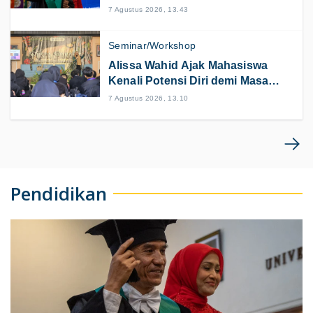
Dorong Pelayanan Kesehatan
7 Agustus 2026, 13.43
Rehabilitasi
Seminar/Workshop
Alissa Wahid Ajak Mahasiswa
Kenali Potensi Diri demi Masa
Depan
7 Agustus 2026, 13.10
Pendidikan