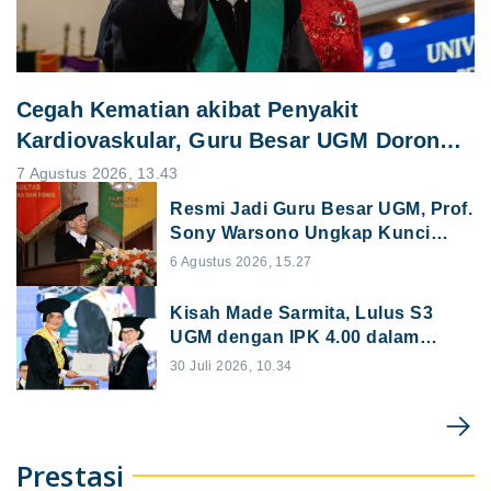
Cegah Kematian akibat Penyakit
Kardiovaskular, Guru Besar UGM Dorong
Pelayanan Kesehatan Rehabilitasi
7 Agustus 2026, 13.43
Resmi Jadi Guru Besar UGM, Prof.
Sony Warsono Ungkap Kunci
Pengembangan Akuntansi Era
6 Agustus 2026, 15.27
Digital
Kisah Made Sarmita, Lulus S3
UGM dengan IPK 4.00 dalam
Waktu 2 Tahun 10 Bulan
30 Juli 2026, 10.34
Prestasi