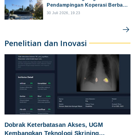
Pendampingan Koperasi Berbasis
Keilmuan di DIY
30 Juli 2026, 19.23
Penelitian dan Inovasi
Dobrak Keterbatasan Akses, UGM
Kembangkan Teknologi Skrining