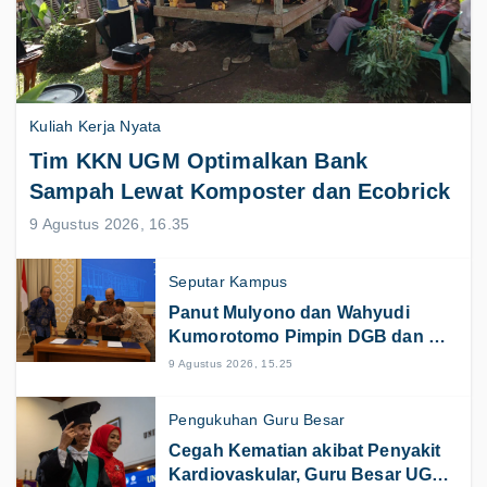
Kuliah Kerja Nyata
Tim KKN UGM Optimalkan Bank
Sampah Lewat Komposter dan Ecobrick
9 Agustus 2026, 16.35
Seputar Kampus
Panut Mulyono dan Wahyudi
Kumorotomo Pimpin DGB dan SA
UGM
9 Agustus 2026, 15.25
Pengukuhan Guru Besar
Cegah Kematian akibat Penyakit
Kardiovaskular, Guru Besar UGM