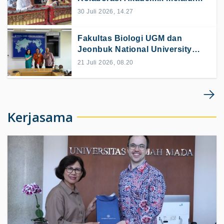
Pertukaran Budaya
30 Juli 2026, 14.27
Fakultas Biologi UGM dan
Jeonbuk National University
Buka Peluang Mobilitas
21 Juli 2026, 08.20
Mahasiswa dan Double Degree
Kerjasama